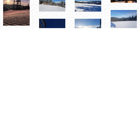
Lanová
dráha
Hnědý
vrch
Sjezdovka
Zahrádky
Být
- dnes
první na
již se
sjezdovce
sedačkovou
má
lanovkou
něco do
sebe