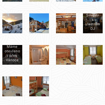
Silvestr
s
vlastním
DJ
Máme
otevřeno
i přes
Vánoce